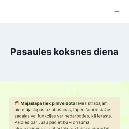
Skip
to
content
Pasaules koksnes diena
Mājaslapa tiek pilnveidota!
Mēs strādājam
pie mājaslapas uzlabošanas, tāpēc šobrīd dažas
sadaļas vai funkcijas var nedarboties, kā ierasts.
Paldies par Jūsu pacietību – drīzumā
atgriezīsimies ar vēl ērtāku un labāku pieredzi!