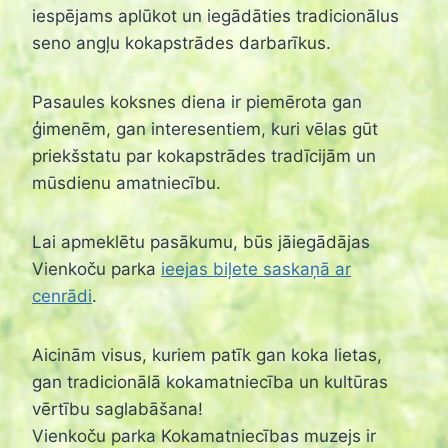
iespējams aplūkot un iegādāties tradicionālus
seno angļu kokapstrādes darbarīkus.
Pasaules koksnes diena ir piemērota gan
ģimenēm, gan interesentiem, kuri vēlas gūt
priekšstatu par kokapstrādes tradīcijām un
mūsdienu amatniecību.
Lai apmeklētu pasākumu, būs jāiegādājas
Vienkoču parka
ieejas biļete saskaņā ar
cenrādi
.
Aicinām visus, kuriem patīk gan koka lietas,
gan tradicionālā kokamatniecība un kultūras
vērtību saglabāšana!
Vienkoču parka Kokamatniecības muzejs ir