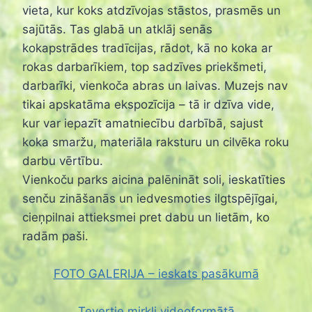
vieta, kur koks atdzīvojas stāstos, prasmēs un
sajūtās. Tas glabā un atklāj senās
kokapstrādes tradīcijas, rādot, kā no koka ar
rokas darbarīkiem, top sadzīves priekšmeti,
darbarīki, vienkoča abras un laivas. Muzejs nav
tikai apskatāma ekspozīcija – tā ir dzīva vide,
kur var iepazīt amatniecību darbībā, sajust
koka smaržu, materiāla raksturu un cilvēka roku
darbu vērtību.
Vienkoču parks aicina palēnināt soli, ieskatīties
senču zināšanās un iedvesmoties ilgtspējīgai,
cieņpilnai attieksmei pret dabu un lietām, ko
radām paši.
FOTO GALERIJA – ieskats pasākumā
Tevertie mirkļi videoformātā