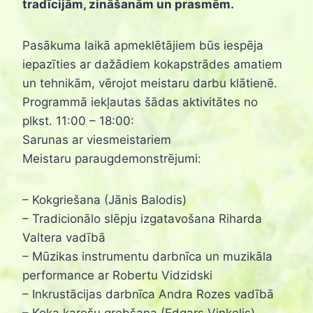
tradīcijām, zināšanām un prasmēm.
Pasākuma laikā apmeklētājiem būs iespēja
iepazīties ar dažādiem kokapstrādes amatiem
un tehnikām, vērojot meistaru darbu klātienē.
Programmā iekļautas šādas aktivitātes no
plkst. 11:00 – 18:00:
Sarunas ar viesmeistariem
Meistaru paraugdemonstrējumi:
– Kokgriešana (Jānis Balodis)
– Tradicionālo slēpju izgatavošana Riharda
Valtera vadībā
– Mūzikas instrumentu darbnīca un muzikāla
performance ar Robertu Vidzidski
– Inkrustācijas darbnīca Andra Rozes vadībā
– Koka karošu grebšana (Edgars Viņķelis)